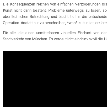
Die Konsequenzen reichen von einfachen Verzögerungen bis 
Kunst nicht darin besteht, Probleme unterwegs zu lösen, so
oberflächlichen Betrachtung und taucht tief in die entscheid
Operation. Anstatt nur zu beschreiben, *was* zu tun ist, erkl
Für alle, die einen unmittelbaren visuellen Eindruck von
Stadtverkehr von München. Es verdeutlicht eindrucksvoll die H