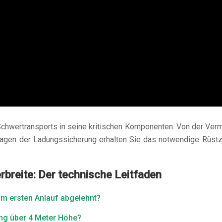
chwertransports in seine kritischen Komponenten. Von der Ver
dlagen der Ladungssicherung erhalten Sie das notwendige Rüstz
rbreite: Der technische Leitfaden
m ersten Anlauf abgelehnt?
ung über 4 Meter Höhe?