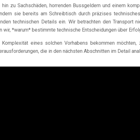
hin zu Sachschäden, horrenden Bussgeldern und einem komplet
ndern sie bereits am Schreibtisch durch präzises technisches 
enden technischen Details ein. Wir betrachten den Transport n
ären wir, *warum* bestimmte technische Entscheidungen über Erfo
 der Komplexität eines solchen Vorhabens bekommen möchten, 
erausforderungen, die in den nächsten Abschnitten im Detail ana