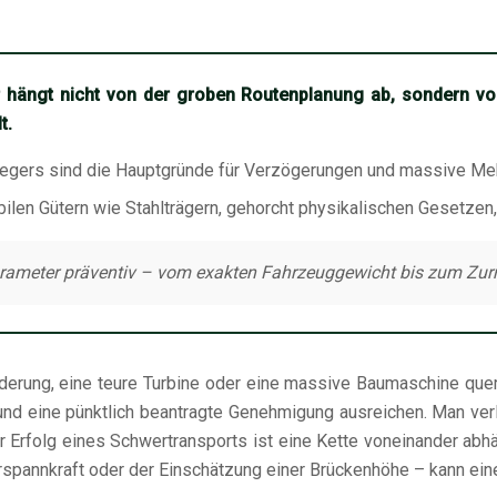
r hängt nicht von der groben Routenplanung ab, sondern von
t.
iegers sind die Hauptgründe für Verzögerungen und massive Me
len Gütern wie Stahlträgern, gehorcht physikalischen Gesetzen,
rameter präventiv – vom exakten Fahrzeuggewicht bis zum Zurrwi
derung, eine teure Turbine oder eine massive Baumaschine quer 
nd eine pünktlich beantragte Genehmigung ausreichen. Man verl
r Erfolg eines Schwertransports ist eine Kette voneinander abhä
rspannkraft oder der Einschätzung einer Brückenhöhe – kann ein