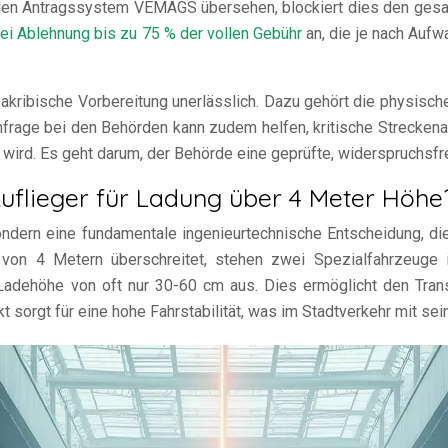
talen Antragssystem VEMAGS übersehen, blockiert dies den gesa
bei Ablehnung bis zu 75 % der vollen Gebühr
an, die je nach Aufw
 akribische Vorbereitung unerlässlich. Dazu gehört die physis
rage bei den Behörden kann zudem helfen, kritische Streckenabs
ht wird. Es geht darum, der Behörde eine geprüfte, widerspruchsfr
Auflieger für Ladung über 4 Meter Höhe
sondern eine fundamentale ingenieurtechnische Entscheidung, d
 von 4 Metern überschreitet, stehen zwei Spezialfahrzeuge
e Ladehöhe von oft nur 30-60 cm aus. Dies ermöglicht den Tran
rgt für eine hohe Fahrstabilität, was im Stadtverkehr mit seine