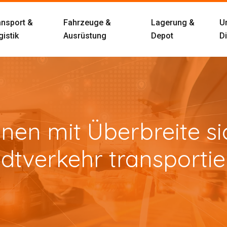
ansport &
Fahrzeuge &
Lagerung &
U
istik
Ausrüstung
Depot
D
nen mit Überbreite s
dtverkehr transporti