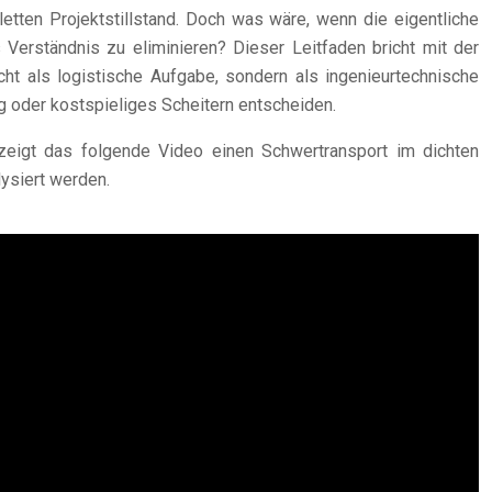
ten Projektstillstand. Doch was wäre, wenn die eigentliche
Verständnis zu eliminieren? Dieser Leitfaden bricht mit der
icht als logistische Aufgabe, sondern als ingenieurtechnische
lg oder kostspieliges Scheitern entscheiden.
zeigt das folgende Video einen Schwertransport im dichten
lysiert werden.