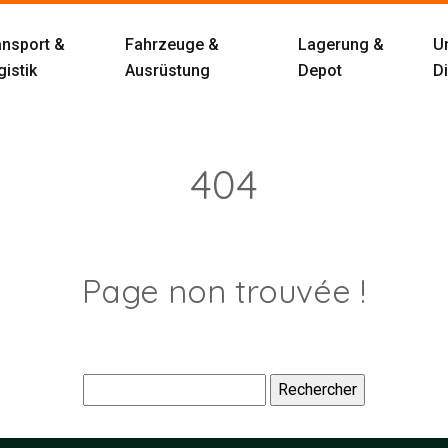
ansport &
Fahrzeuge &
Lagerung &
U
istik
Ausrüstung
Depot
D
404
Page non trouvée !