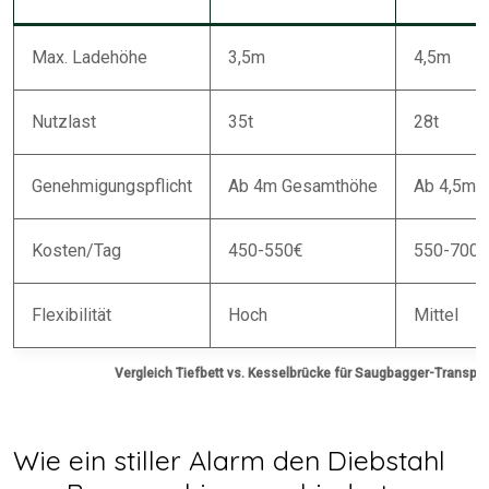
Max. Ladehöhe
3,5m
4,5m
Nutzlast
35t
28t
Genehmigungspflicht
Ab 4m Gesamthöhe
Ab 4,5m 
Kosten/Tag
450-550€
550-700€
Flexibilität
Hoch
Mittel
Vergleich Tiefbett vs. Kesselbrücke für Saugbagger-Transpor
Wie ein stiller Alarm den Diebstahl