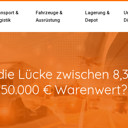
ansport &
Fahrzeuge &
Lagerung &
U
istik
Ausrüstung
Depot
D
 die Lücke zwischen 8
50.000 € Warenwert?