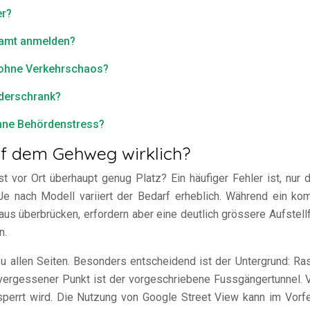
er?
samt anmelden?
e ohne Verkehrschaos?
iderschrank?
ohne Behördenstress?
auf dem Gehweg wirklich?
st vor Ort überhaupt genug Platz? Ein häufiger Fehler ist, nur
 Je nach Modell variiert der Bedarf erheblich. Während ein k
überbrücken, erfordern aber eine deutlich grössere Aufstellfl
n.
u allen Seiten. Besonders entscheidend ist der Untergrund: Ra
oft vergessener Punkt ist der vorgeschriebene Fussgängertunnel
sperrt wird. Die Nutzung von Google Street View kann im Vorfe