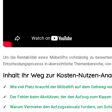
Um die Rentabilität eines Möbellifts vollständig zu bewerten
Entscheidungsprozess in übersichtliche Themenbereiche, von 
Inhalt: Ihr Weg zur Kosten-Nutzen-Ana
Wie viel Platz braucht der Möbellift auf dem Gehweg wir
Der Fehler beim Abstützen, der den Aufzug zum Kippen 
Warum Vermieter den Aufzugseinsatz fordern, um Sch