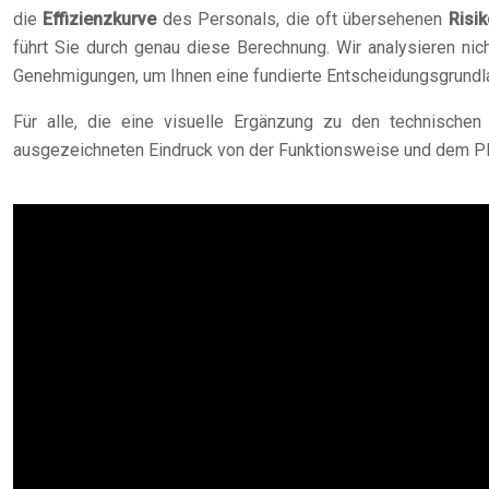
die
Effizienzkurve
des Personals, die oft übersehenen
Risi
führt Sie durch genau diese Berechnung. Wir analysieren nic
Genehmigungen, um Ihnen eine fundierte Entscheidungsgrundla
Für alle, die eine visuelle Ergänzung zu den technische
ausgezeichneten Eindruck von der Funktionsweise und dem Pla