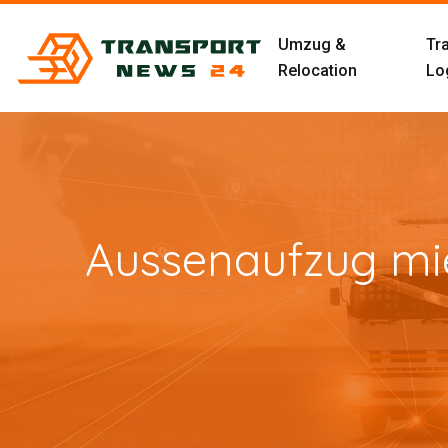
Umzug &
Tr
Relocation
Log
Aussenaufzug mie