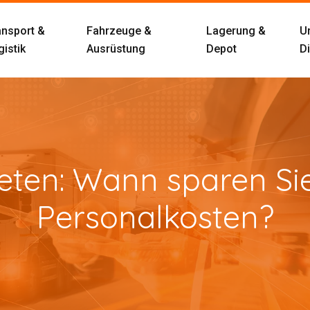
ansport &
Fahrzeuge &
Lagerung &
U
istik
Ausrüstung
Depot
D
ten: Wann sparen Sie
Personalkosten?