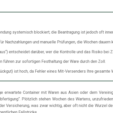
dung systemisch blockiert; die Beantragung ist jedoch oft inne
d für Nachzahlungen und manuelle Prüfungen, die Wochen dauern 
aus“) entscheidet darüber, wer die Kontrolle und das Risiko bei 
führen zur sofortigen Festhaltung der Ware durch den Zoll.
ückgut) ist hoch, da Fehler eines Mit-Versenders Ihre gesamte 
nge erwartete Container mit Waren aus Asien oder dem Vereinig
llabfertigung“. Plötzlich stehen Wochen des Wartens, unzufrie
er Versicherung, was zwar wichtig, aber oft nicht die Wurzel de
entlichen Fallstricke.