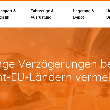
ansport &
Fahrzeuge &
Lagerung &
U
istik
Ausrüstung
Depot
D
nge Verzögerungen be
ht-EU-Ländern verme