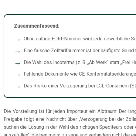
Zusammenfassend:
Ohne gültige EORI-Nummer wird jede gewerbliche Sen
Eine falsche Zolltarifnummer ist der häufigste Grun
Die Wahl des Incoterms (z. B. „Ab Werk“ statt „Frei H
Fehlende Dokumente wie CE-Konformitätserklärungen 
Das Risiko einer Verzögerung bei LCL-Containern (St
Die Vorstellung ist für jeden Importeur ein Albtraum: Der la
Freigabe folgt eine Nachricht über „Verzögerung bei der Zo
suchen die Lösung in der Wahl des richtigen Spediteurs oder d
auszufüllen“, bleiben meist zu vage und verhindern nicht die eig