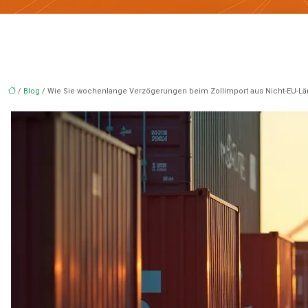
/
Blog
/ Wie Sie wochenlange Verzögerungen beim Zollimport aus Nicht-EU-L