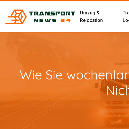
Umzug &
Tr
Relocation
Log
Wie Sie wochenla
Nic