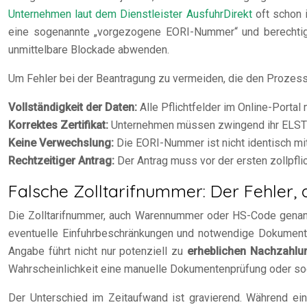
Unternehmen laut dem Dienstleister AusfuhrDirekt
oft schon i
eine sogenannte „vorgezogene EORI-Nummer“ und berechtigt
unmittelbare Blockade abwenden.
Um Fehler bei der Beantragung zu vermeiden, die den Prozess
Vollständigkeit der Daten:
Alle Pflichtfelder im Online-Porta
Korrektes Zertifikat:
Unternehmen müssen zwingend ihr ELSTER-
Keine Verwechslung:
Die EORI-Nummer ist nicht identisch mit
Rechtzeitiger Antrag:
Der Antrag muss vor der ersten zollpflic
Falsche Zolltarifnummer: Der Fehler,
Die Zolltarifnummer, auch Warennummer oder HS-Code genannt
eventuelle Einfuhrbeschränkungen und notwendige Dokumente.
Angabe führt nicht nur potenziell zu
erheblichen Nachzahlu
Wahrscheinlichkeit eine manuelle Dokumentenprüfung oder so
Der Unterschied im Zeitaufwand ist gravierend. Während ei