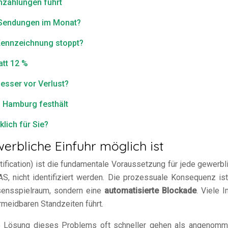
chzahlungen führt
5 Sendungen im Monat?
Kennzeichnung stoppt?
att 12 %
esser vor Verlust?
n Hamburg festhält
lich für Sie?
bliche Einfuhr möglich ist
fication) ist die fundamentale Voraussetzung für jede gewerbl
LAS, nicht identifiziert werden. Die prozessuale Konsequenz i
ssensspielraum, sondern eine
automatisierte Blockade
. Viele 
meidbaren Standzeiten führt.
die Lösung dieses Problems oft schneller gehen als angenom