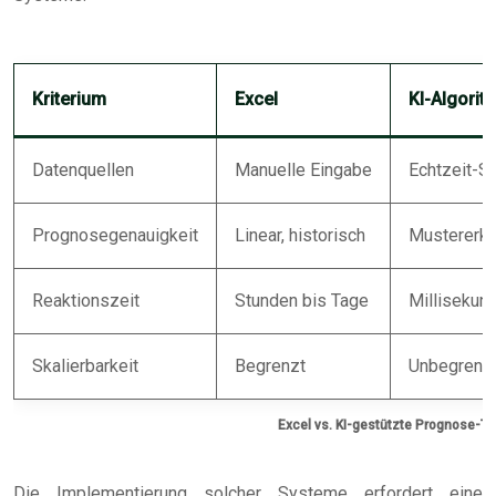
Kriterium
Excel
KI-Algorit
Datenquellen
Manuelle Eingabe
Echtzeit-Sc
Prognosegenauigkeit
Linear, historisch
Mustererke
Reaktionszeit
Stunden bis Tage
Millisekun
Skalierbarkeit
Begrenzt
Unbegrenz
Excel vs. KI-gestützte Prognose-To
Die Implementierung solcher Systeme erfordert eine